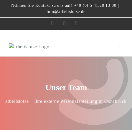
Zum
Nehmen Sie Kontakt zu uns auf! +49 (0) 5 41.20 13 00
|
Inhalt
info@arbeitslotse.de
springen
Facebook
Instagram
LinkedIn
Unser Team
arbeitslotse – Ihre externe Personalabteilung in Osnabrück