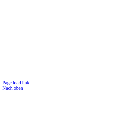
Telefon
0541 201300
Email
info@arbeitslotse.de
Social
Rechtliches
Impressum
Datenschutz
Page load link
Nach oben