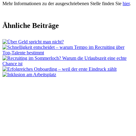
Mehr Informationen zu der ausgeschriebenen Stelle finden Sie
hier
.
Ähnliche Beiträge
arbeitslotse
Personalvermittlung & Beratung
Markt 14
49074 Osnabrück
Kontakt